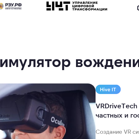
Симулятор вождени
VRDriveTech
частных и г
Создание VR си