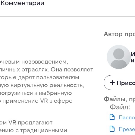
Комментарии
Автор пр
И
и
лючевым нововведением,
ичных отраслях. Она позволяет
торые дарят пользователям
Присо
ную виртуальную реальность,
погрузиться в выбранную
Файлы, п
о применение VR в сфере
Файл:
Паспо
ем VR предлагают
Презе
нению с традиционными