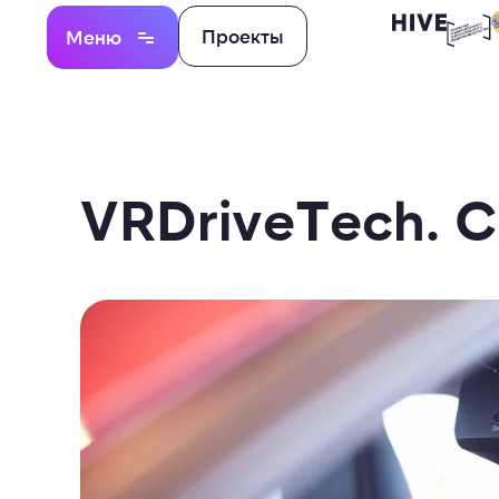
Проекты
Меню
VRDriveTech. 