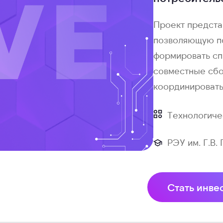
Проект предста
позволяющую по
формировать сп
совместные сбо
координировать
Технологиче
РЭУ им. Г.В.
Стать инве