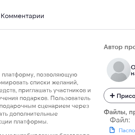
Комментарии
Автор пр
О
н
ю платформу, позволяющую
рмировать списки желаний,
дств, приглашать участников и
Присо
чения подарков. Пользователь
м подарочным сценарием через
Файлы, п
ать дополнительные
Файл:
кции платформы.
Паспо