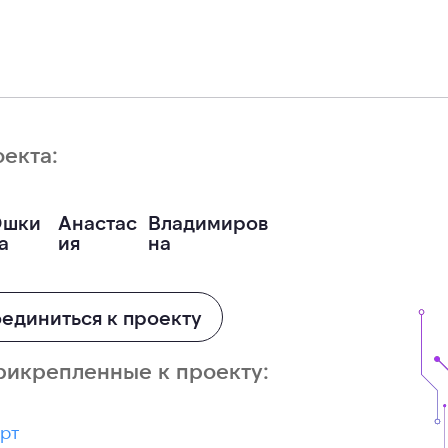
оекта:
шки
Анастас
Владимиров
а
ия
на
единиться к проекту
рикрепленные к проекту:
рт