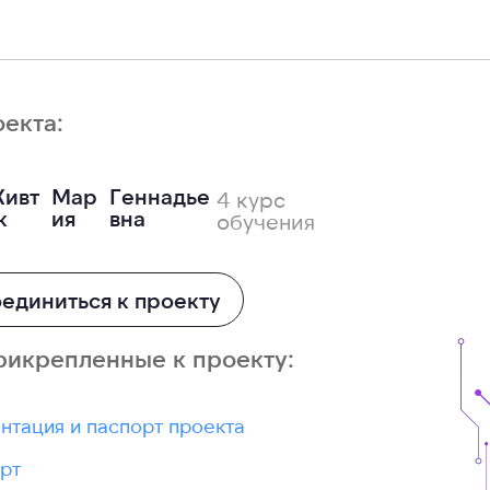
оекта:
ивт
Мар
Геннадье
4 курс
к
ия
вна
обучения
единиться к проекту
рикрепленные к проекту:
нтация и паспорт проекта
рт