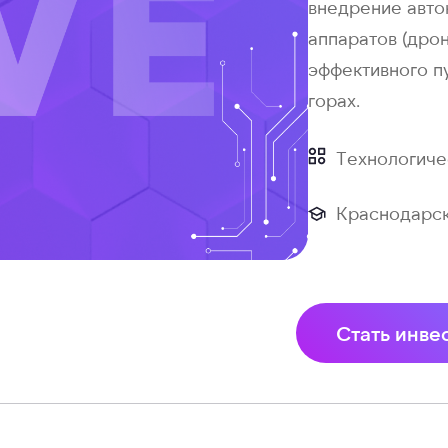
внедрение авто
аппаратов (дро
эффективного п
горах.
Технологиче
Краснодарск
Стать инве