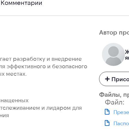
Комментарии
Автор пр
Ж
я
гает разработку и внедрение
ля эффективного и безопасного
х местах.
Присо
Файлы, п
оснащенных
Файл:
тслеживанием и лидаром для
Презе
ния
Паспо