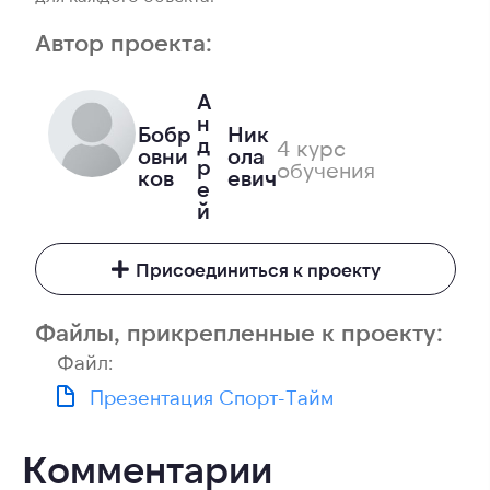
Автор проекта:
А
н
Бобр
Ник
д
4 курс
овни
ола
р
обучения
ков
евич
е
й
Присоединиться к проекту
Файлы, прикрепленные к проекту:
Файл:
Презентация Спорт-Тайм
Комментарии