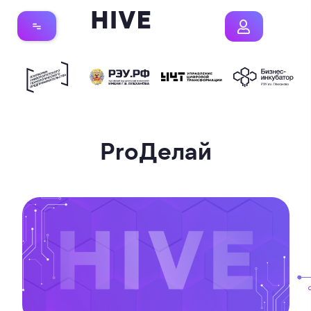
ProДелай