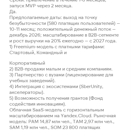
запуск MVP через 2 месяца.
Да.
Предполагаемые даты: выход на точку
безубыточности (580 платящих пользователей) —
10-11 месяц; положительный денежный поток —
декабрь 2026; масштабирование в B2B-сегменте
и рост выручки на 20% ежегодно — с 2027 года.
1) Freemium-модель с платными тарифами:
Стартовый, Командный и
Корпоративный
2) B2B-продажи малым и средним компаниям.
3) Партнерство с вузами (лицензирование для
учебных заведений).
4) Интеграция с экосистемами (SberUnity,
акселераторы).
5) Возможность получения грантов (Фонд
содействия инновациям).
Облачная SaaS-модель с горизонтальным
масштабированием на Yandex.Cloud. Рыночная
модель: PAM 14,87 млн чел., TAM 2,97 млн чел.,
SAM 1,19 млн чел., SOM 23 800 платящих