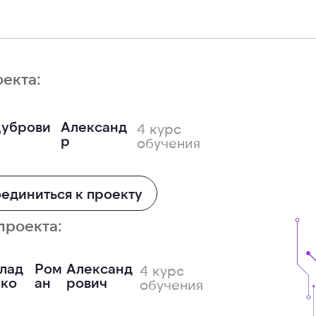
оекта:
уброви
Александ
4 курс
р
обучения
единиться к проекту
проекта:
лад
Ром
Александ
4 курс
ко
ан
рович
обучения