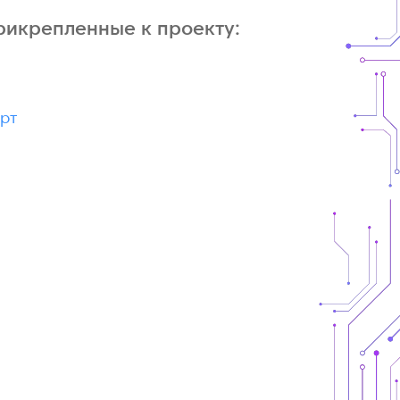
рикрепленные к проекту:
рт