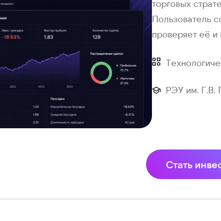
торговых страт
Пользователь с
проверяет её и 
Технологиче
РЭУ им. Г.В.
Стать инве