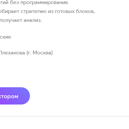
егий без программирования.
обирает стратегию из готовых блоков,
получает анализ.
ские
 Плеханова (г. Москва)
стором