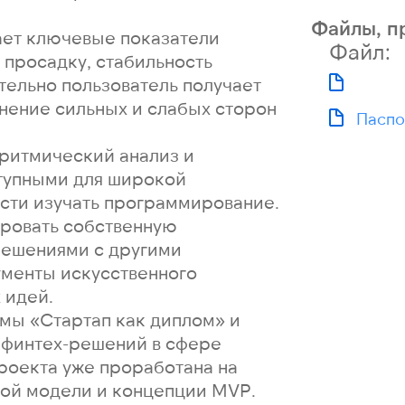
Файлы, п
ет ключевые показатели
Файл:
 просадку, стабильность
тельно пользователь получает
нение сильных и слабых сторон
Паспо
оритмический анализ и
ступными для широкой
сти изучать программирование.
ировать собственную
решениями с другими
ументы искусственного
 идей.
мы «Стартап как диплом» и
 финтех-решений в сфере
роекта уже проработана на
вой модели и концепции MVP.