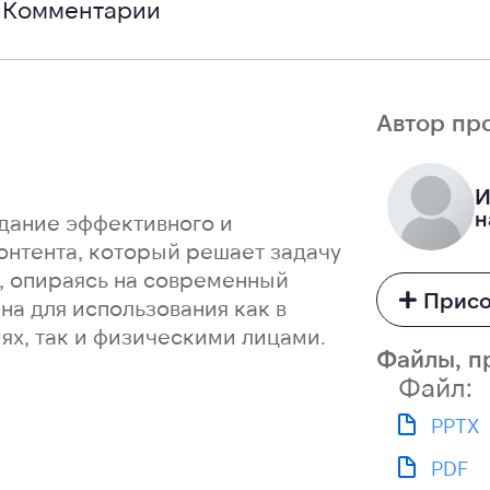
Комментарии
Автор пр
И
н
дание эффективного и
онтента, который решает задачу
, опираясь на современный
Присо
на для использования как в
ях, так и физическими лицами.
Файлы, п
Файл:
PPTX
PDF