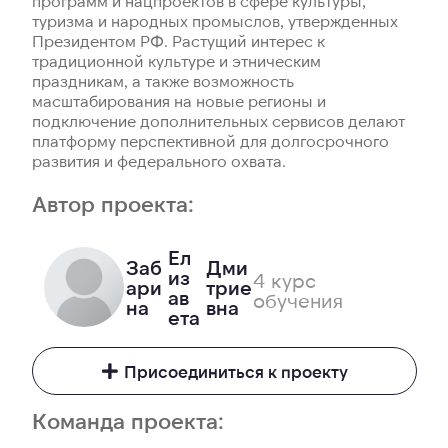
программ и нацпроектов в сфере культуры,
туризма и народных промыслов, утвержденных
Президентом РФ. Растущий интерес к
традиционной культуре и этническим
праздникам, а также возможность
масштабирования на новые регионы и
подключение дополнительных сервисов делают
платформу перспективной для долгосрочного
развития и федерального охвата.
Автор проекта:
Ел
Заб
Дми
из
4 курс
ари
трие
ав
обучения
на
вна
ета
Присоединиться к проекту
Команда проекта: