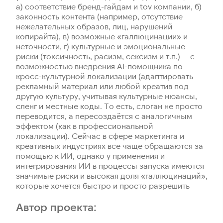
а) соответствие бренд-гайдам и tov компании, б)
законность контента (например, отсутствие
нежелательных образов, лиц, нарушений
копирайта), в) возможные «галлюцинации» и
неточности, г) культурные и эмоциональные
риски (токcичность, расизм, сексизм и т.п.) — с
возможностью внедрения AI-помощника по
кросс-культурной локализации (адаптировать
рекламный материал или любой креатив под
другую культуру, учитывая культурные нюансы,
сленг и местные коды. То есть, слоган не просто
переводится, а пересоздаётся с аналогичным
эффектом (как в профессиональной
локализации). Сейчас в сфере маркетинга и
креативных индустриях все чаще обращаются за
помощью к ИИ, однако у применения и
интегрирования ИИ в процессы запуска имеются
значимые риски и высокая доля «галлюцинаций»,
которые хочется быстро и просто разрешить
Автор проекта: