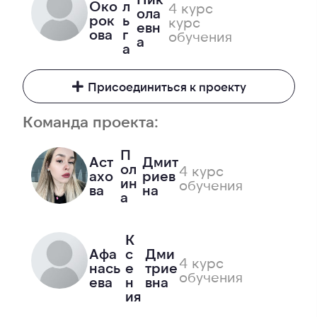
Око
л
4 курс
ола
рок
ь
курс
евн
ова
г
обучения
а
а
Присоединиться к проекту
Команда проекта:
П
Аст
Дмит
ол
4 курс
ахо
риев
ин
обучения
ва
на
а
К
Афа
с
Дми
4 курс
нась
е
трие
обучения
ева
н
вна
ия