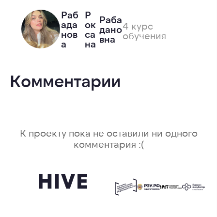
Раб
Р
Раба
ада
ок
4 курс
дано
нов
са
обучения
вна
а
на
Комментарии
К проекту пока не оставили ни одного
комментария :(