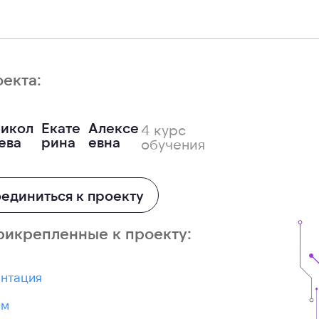
оекта:
икол
Екате
Алексе
4 курс
ева
рина
евна
обучения
единиться к проекту
рикрепленные к проекту:
нтация
ом