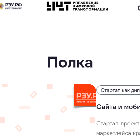
Полка
Сайта и моб
Стартап-проект
маркетлейса кр