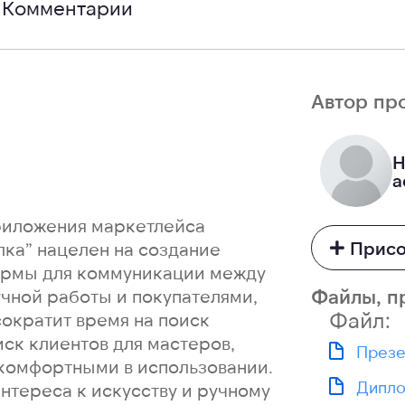
Комментарии
Автор пр
Н
а
приложения маркетлейса
Присо
ка” нацелен на создание
формы для коммуникации между
Файлы, п
чной работы и покупателями,
Файл:
сократит время на поиск
ск клиентов для мастеров,
Презе
 комфортными в использовании.
Дипл
нтереса к искусству и ручному