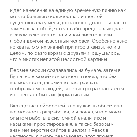
Идея нанесения на единую временную линию как
можно большего количества личностей
существовала у меня достаточно долго — я часто
замечал за собой, что я слабо представляю даже
в каком веке жил тот или иной писатель или
любой другой известный человек. Особенно явно
не хватало этих знаний при игре в квизы, но и в
целом, по разговорам с друзьями, ощущалось,
что у многих нет этой целостной картины.
Первые версии создавались на бумаге, затем в
figma, но в какой-том момент я понял, что без
возможности динамично настраивать
отображаемых людей, всё быстро разрастается
и перестаёт быть информативным.
Вхождение нейросетей в нашу жизнь облегчило
возможность разработки, и я понял, что с моим
опытом работы в системной аналитике и
навыками проектирования, а также базовым
знанием вёрстки сайтов в целом и React в
частности, я смогу реализовать этот проект.