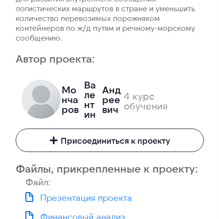
логистических маршрутов в стране и уменьшить
количество перевозимых порожняком
контейнеров по ж/д путям и речному-морскому
сообщению.
Автор проекта:
Ва
Мо
Анд
ле
4 курс
нча
рее
нт
обучения
ров
вич
ин
Присоединиться к проекту
Файлы, прикрепленные к проекту:
Файл:
Презентация проекта
Финансовый анализ