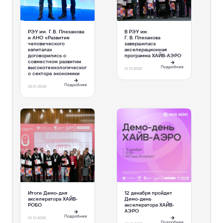
РЭУ им. Г.В. Плеханова
В РЭУ им.
и АНО «Развитие
Г. В. Плеханова
человеческого
завершилась
капитала»
акселерационная
договорились о
программа ХАЙВ-АЭРО
совместном развитии
высокотехнологическог
Подробнее
12.12.2025
о сектора экономики
Подробнее
23.01.2026
Итоги Демо-дня
12 декабря пройдет
акселератора ХАЙВ-
Демо-день
РОБО
акселератора ХАЙВ-
АЭРО
Подробнее
10.12.2025
Подробнее