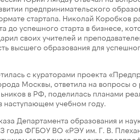
азвитии предпринимательского образо
формате стартапа. Николай Коробков р
та до успешного старта в бизнесе, кот
арил своих учителей и преподавателе
сть высшего образования для успешног
етилась с кураторами проекта «Предп
орода Москвы, ответила на вопросы о 
ьников в РФ, поделилась планами реа
в наступающем учебном году.
каза Департамента образования и нау
3 года ФГБОУ ВО «РЭУ им. Г. В. Плеха
стником городского проекта предпро