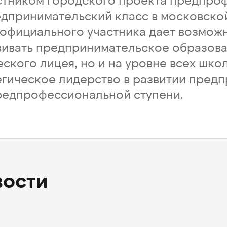
дпринимательский класс в московско
с официального участника дает возмож
вивать предпринимательское образова
ского лицея, но и на уровне всех шко
егическое лидерство в развитии пред
редпрофессиональной ступени.
вости