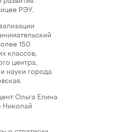
 развития
ицее РЭУ.
реализации
инимательский
олее 150
х классов,
го центра,
и науки города
вская.
ент Ольга Елина
а Николай
ы о стратегии