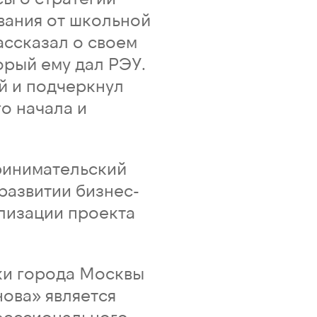
вания от школьной
ассказал о своем
орый ему дал РЭУ.
й и подчеркнул
о начала и
ринимательский
развитии бизнес-
лизации проекта
ки города Москвы
нова» является
фессионального