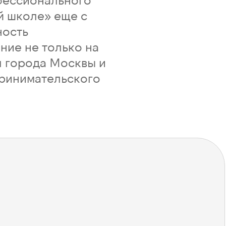
й школе» еще с
ность
ние не только на
л города Москвы и
принимательского