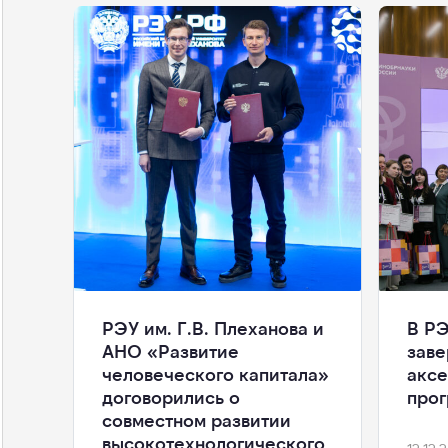
РЭУ им. Г.В. Плеханова и
В РЭ
АНО «Развитие
заве
человеческого капитала»
аксе
договорились о
про
совместном развитии
высокотехнологического