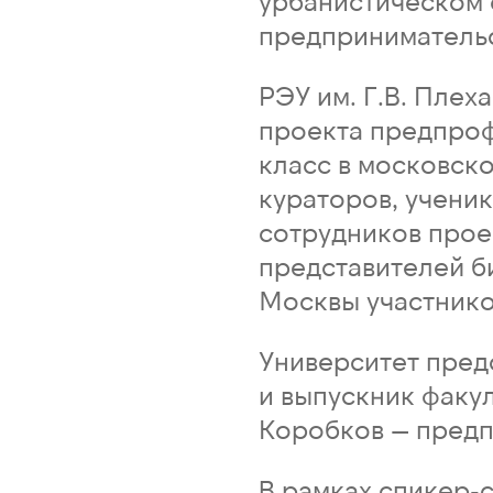
урбанистическом 
предпринимательс
РЭУ им. Г.В. Плех
проекта предпро
класс в московск
кураторов, учени
сотрудников прое
представителей б
Москвы участнико
Университет пред
и выпускник факу
Коробков — предп
В рамках спикер-