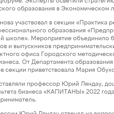
форуме. Эксперты осветили стратегию
кого образования в Экономическом л
анова участвовал в секции «Практика 
фессионального образования «Предпр
ой школе». Мероприятие объединило б
ков и выпускников предпринимательски
ктного офиса Городского методическо
изнеса. От Департамента образования 
в секции приветствовала Мария Обухо
ставляли профессор Юрий Ляндау, доц
льтета бизнеса «КАПИТАНЫ» 2022 год
риниматель.
сессии Юрий Ляндау отвечал на вопрос