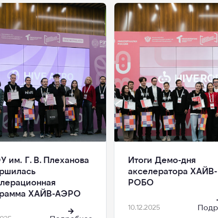
У им. Г. В. Плеханова
Итоги Демо-дня
ршилась
акселератора ХАЙВ-
лерационная
РОБО
грамма ХАЙВ-АЭРО
Подр
10.12.2025